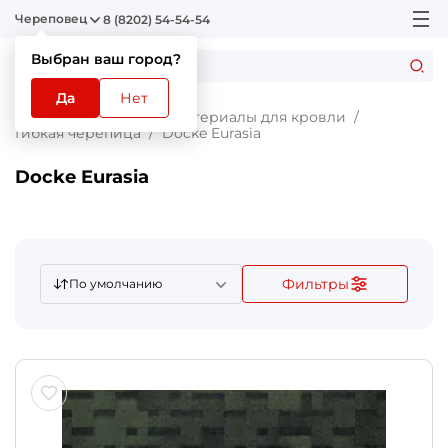
Череповец
8 (8202) 54-54-54
Выбран ваш город?
Да
Нет
Главная
Каталог
Материалы для кровли
Гибкая черепица
Docke Eurasia
Docke Eurasia
Фильтры
По умолчанию