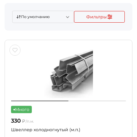
Фильтры
По умолчанию
Много
330
₽
/п.м.
Швеллер холодногнутый (м.п.)