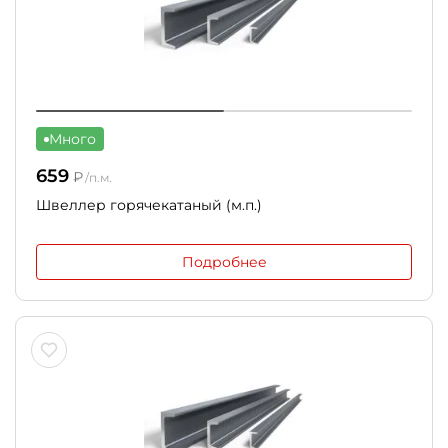
Много
659
₽
/п.м.
Швеллер горячекатаный (м.п.)
Подробнее