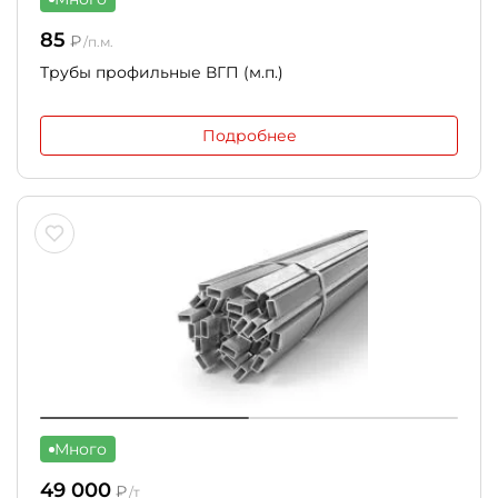
85
₽
/п.м.
Трубы профильные ВГП (м.п.)
Подробнее
Много
49 000
₽
/т