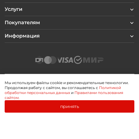
Услуги
Покупателям
Информация
Мы используем файлы cookie и рекомендательные технологии.
Продолжая рабату с сайтом, вы соглашаетесь с
Политикой
2026 © Профиль Центр
обработки персональных данных
и
Правилами пользования
Политика конфиденциальности
сайтом.
Пользовательское соглашение
Публичная оферта
принять
0
0
Разработано
Главная
Каталог
Корзина
Избранное
Войти