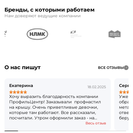
Бренды, с которыми работаем
Нам доверяют ведущие компании
О нас пишут
ВСЕ ОТЗЫВЫ
Екатерина
Серге
18.02.2025
Хочу выразить благодарность компании
Уже б
ПрофильЦентр! Заказывали профнастил
обращ
на крышу. Очень приветливые девочки,
метал
которые там работают. Все рассказали,
ответя
посчитали. Утром оформили заказ - на
берут
следующий день уже все было готово!
Кстат
Весь отзыв
Огромное вам спасибо! Решили, что ещё и
посто