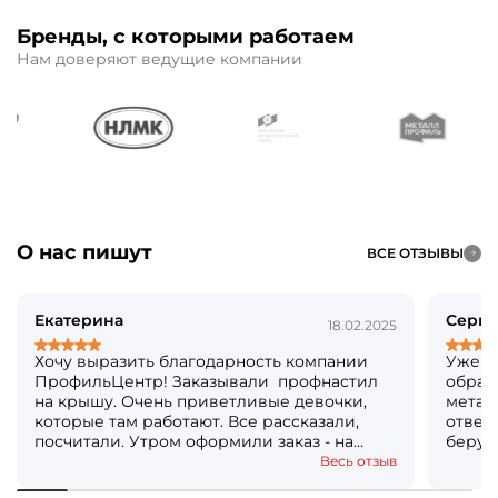
Бренды, с которыми работаем
Нам доверяют ведущие компании
О нас пишут
ВСЕ ОТЗЫВЫ
Екатерина
Серге
18.02.2025
Хочу выразить благодарность компании
Уже б
ПрофильЦентр! Заказывали профнастил
обращ
на крышу. Очень приветливые девочки,
метал
которые там работают. Все рассказали,
ответя
посчитали. Утром оформили заказ - на
берут
следующий день уже все было готово!
Кстат
Весь отзыв
Огромное вам спасибо! Решили, что ещё и
посто