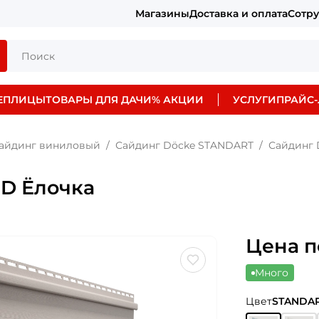
Магазины
Доставка и оплата
Сотр
ЕПЛИЦЫ
ТОВАРЫ ДЛЯ ДАЧИ
% АКЦИИ
УСЛУГИ
ПРАЙС-
айдинг виниловый
Сайдинг Döcke STANDART
Сайдинг 
D Ёлочка
Цена п
Много
Цвет
STANDAR