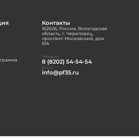
ция
Контакты
162606, Россия, Вологодская
область, г. Череповец,
проспект Московский, дом
51А
Телефон
ограмма
8 (8202) 54-54-54
Email
info@pf35.ru