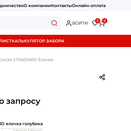
удничество
О компании
Контакты
Онлайн-оплата
0
0
ВОЙТИ
ЛИСТ
КАЛЬКУЛЯТОР ЗАБОРА
Docke STANDARD Ёлочка
о запросу
D елочка голубика