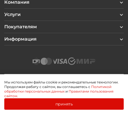
Компания
Услуги
Покупателям
Информация
Мы используем файлы cookie и рекомендательные технологии.
Продолжая рабату с сайтом, вы соглашаетесь с
Политикой
2026 © Профиль Центр
обработки персональных данных
и
Правилами пользования
Политика конфиденциальности
сайтом.
Пользовательское соглашение
Публичная оферта
принять
0
0
Разработано
Главная
Каталог
Корзина
Избранное
Войти