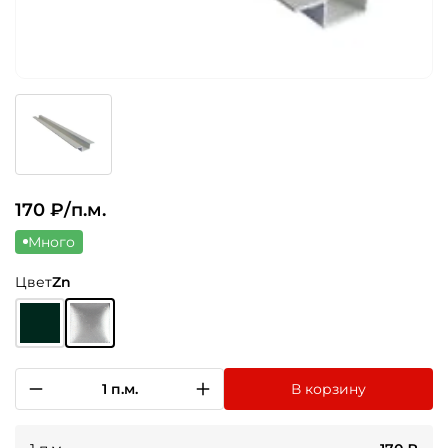
170
₽/п.м.
Много
Цвет
Zn
1 п.м.
В корзину