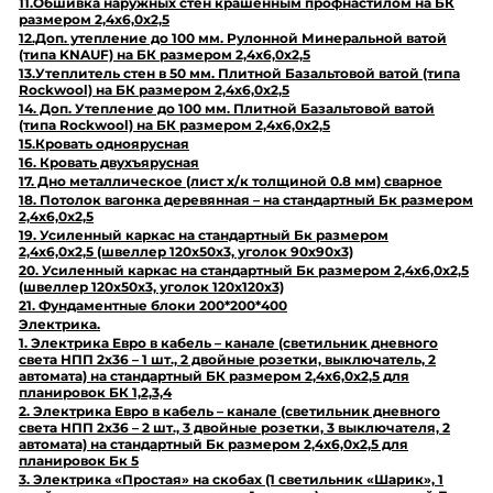
11.Обшивка наружных стен крашенным профнастилом на БК
размером 2,4х6,0х2,5
12.Доп. утепление до 100 мм. Рулонной Минеральной ватой
(типа KNAUF) на БК размером 2,4х6,0х2,5
13.Утеплитель стен в 50 мм. Плитной Базальтовой ватой (типа
Rockwool) на БК размером 2,4х6,0х2,5
14. Доп. Утепление до 100 мм. Плитной Базальтовой ватой
(типа Rockwool) на БК размером 2,4х6,0х2,5
15.Кровать одноярусная
16. Кровать двухъярусная
17. Дно металлическое (лист х/к толщиной 0.8 мм) сварное
18. Потолок вагонка деревянная – на стандартный Бк размером
2,4х6,0х2,5
19. Усиленный каркас на стандартный Бк размером
2,4х6,0х2,5 (швеллер 120х50х3, уголок 90х90х3)
20. Усиленный каркас на стандартный Бк размером 2,4х6,0х2,5
(швеллер 120х50х3, уголок 120х120х3)
21. Фундаментные блоки 200*200*400
Электрика.
1. Электрика Евро в кабель – канале (светильник дневного
света НПП 2х36 – 1 шт., 2 двойные розетки, выключатель, 2
автомата) на стандартный БК размером 2,4х6,0х2,5 для
планировок БК 1,2,3,4
2. Электрика Евро в кабель – канале (светильник дневного
света НПП 2х36 – 2 шт., 3 двойные розетки, 3 выключателя, 2
автомата) на стандартный Бк размером 2,4х6,0х2,5 для
планировок Бк 5
3. Электрика «Простая» на скобах (1 светильник «Шарик», 1