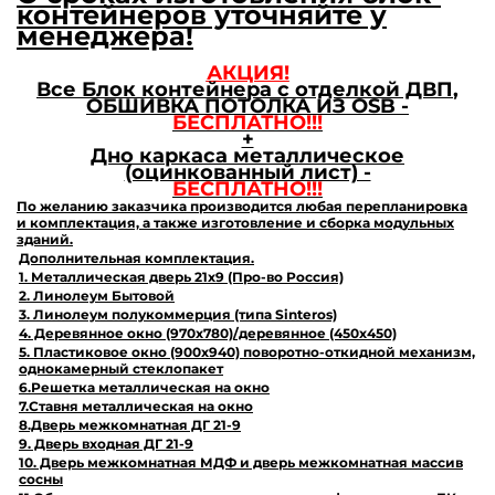
контейнеров уточняйте у
менеджера!
АКЦИЯ!
Все Блок контейнера с отделкой ДВП
,
ОБШИВКА ПОТОЛКА ИЗ
OSB
-
БЕСПЛАТНО!!!
+
Дно каркаса металлическое
(оцинкованный лист) -
БЕСПЛАТНО!!!
По желанию заказчика производится любая перепланировка
и комплектация, а также изготовление и сборка модульных
зданий.
Дополнительная
комплектация.
1. Металлическая дверь 21х9 (Про-во Россия)
2. Линолеум Бытовой
3. Линолеум полукоммерция (типа Sinteros)
4. Деревянное окно (970х780)/деревянное (450х450)
5. Пластиковое окно (900х940) поворотно-откидной механизм,
однокамерный стеклопакет
6.Решетка металлическая на окно
7.Ставня металлическая на окно
8.Дверь межкомнатная ДГ 21-9
9. Дверь входная ДГ 21-9
10. Дверь межкомнатная МДФ и дверь межкомнатная массив
сосны