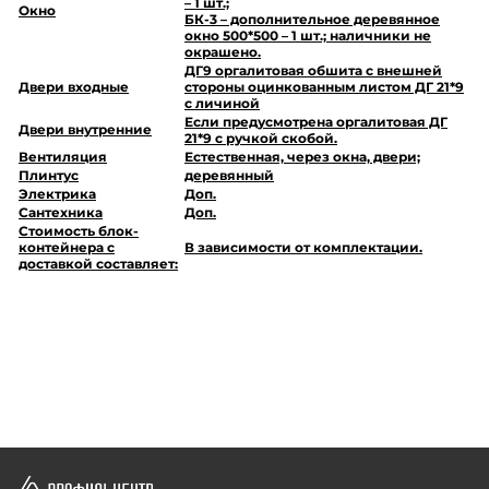
– 1 шт.;
Окно
БК-3 – дополнительное деревянное
окно 500*500 – 1 шт.; наличники не
окрашено.
ДГ9 оргалитовая обшита с внешней
Двери входные
стороны оцинкованным листом ДГ 21*9
с личиной
Если предусмотрена оргалитовая ДГ
Двери внутренние
21*9 с ручкой скобой.
Вентиляция
Естественная, через окна, двери;
Плинтус
деревянный
Электрика
Доп.
Сантехника
Доп.
Стоимость блок-
контейнера с
В зависимости от комплектации.
доставкой составляет: