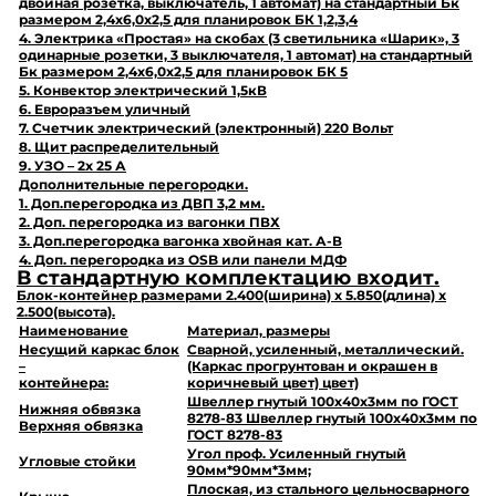
двойная розетка, выключатель, 1 автомат) на стандартный Бк
размером 2,4х6,0х2,5 для планировок БК 1,2,3,4
4. Электрика «Простая» на скобах (3 светильника «Шарик», 3
одинарные розетки, 3 выключателя, 1 автомат) на стандартный
Бк размером 2,4х6,0х2,5 для планировок БК 5
5. Конвектор электрический 1,5кВ
6. Евроразъем уличный
7. Счетчик электрический (электронный) 220 Вольт
8. Щит распределительный
9. УЗО – 2х 25 А
Дополнительные перегородки.
1. Доп.перегородка из ДВП 3,2 мм.
2. Доп. перегородка из вагонки ПВХ
3. Доп.перегородка вагонка хвойная кат. А-В
4. Доп. перегородка из OSB или панели МДФ
В стандартную комплектацию входит.
Блок-контейнер размерами
2.400
(ширина) х
5.850
(длина) х
2.500
(высота).
Наименование
Материал,
размеры
Несущий каркас блок
Сварной, усиленный, металлический.
–
(Каркас прогрунтован и окрашен в
контейнера:
коричневый цвет) цвет)
Швеллер гнутый 100х40х3мм по ГОСТ
Нижняя обвязка
8278-83 Швеллер гнутый 100х40х3мм по
Верхняя обвязка
ГОСТ 8278-83
Угол проф. Усиленный гнутый
Угловые стойки
90мм*90мм*3мм;
Плоская, из стального цельносварного