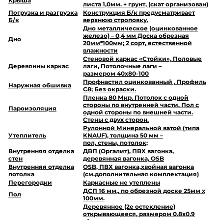
Крыша
листа 1,0мм. + грунт, (скат организован)
Погрузка и разгрузка
Конструкция Б/к предусматривает
Б/к
верхнюю строповку.
Дно металлическое (оцинкованное
железо) – 0,4 мм Доска обрезная
Дно
20мм*100мм; 2 сорт, естественной
влажности
Стеновой каркас «Стойки», Половые
Деревянны каркас
лаги, Потолочные лаги –
размером 40х80-100
Профнастил оцинкованный , Профиль
Наружная обшивка
С8; Без окраски.
Пленка 80 Мкр. Потолок с одной
стороны по внутренней части. Пол с
Пароизоляция
одной стороны по внешней части.
Стены с двух сторон.
Рулонной Минеральной ватой (типа
Утеплитель
KNAUF), толщина 50 мм –
пол, стены, потолок;
Внутренняя отделка
ДВП (Оргалит), ПВХ вагонка,
стен
деревянная вагонка, OSB
Внутренняя отделка
OSB, ПВХ вагонка,хвойная вагонка
потолка
(см.дополнительная комплектация)
Перегородки
Каркасные не утеплены
ДСП 16 мм., по обрезной доске 25мм х
Пол
100мм.
Деревянное (2е остекление)
открывающееся, размером 0.8х0.9