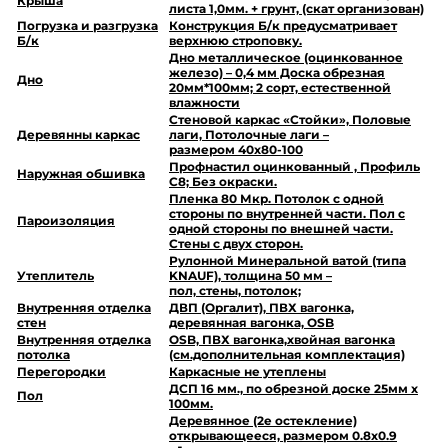
Крыша
листа 1,0мм. + грунт, (скат организован)
Погрузка и разгрузка
Конструкция Б/к предусматривает
Б/к
верхнюю строповку.
Дно металлическое (оцинкованное
железо) – 0,4 мм Доска обрезная
Дно
20мм*100мм; 2 сорт, естественной
влажности
Стеновой каркас «Стойки», Половые
Деревянны каркас
лаги, Потолочные лаги –
размером 40х80-100
Профнастил оцинкованный , Профиль
Наружная обшивка
С8; Без окраски.
Пленка 80 Мкр. Потолок с одной
стороны по внутренней части. Пол с
Пароизоляция
одной стороны по внешней части.
Стены с двух сторон.
Рулонной Минеральной ватой (типа
Утеплитель
KNAUF), толщина 50 мм –
пол, стены, потолок;
Внутренняя отделка
ДВП (Оргалит), ПВХ вагонка,
стен
деревянная вагонка, OSB
Внутренняя отделка
OSB, ПВХ вагонка,хвойная вагонка
потолка
(см.дополнительная комплектация)
Перегородки
Каркасные не утеплены
ДСП 16 мм., по обрезной доске 25мм х
Пол
100мм.
Деревянное (2е остекление)
открывающееся, размером 0.8х0.9