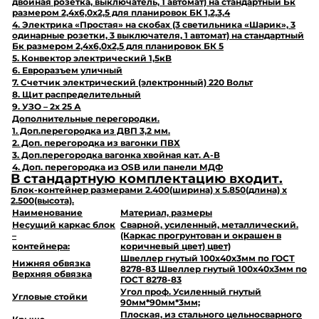
двойная розетка, выключатель, 1 автомат) на стандартный Бк
размером 2,4х6,0х2,5 для планировок БК 1,2,3,4
4. Электрика «Простая» на скобах (3 светильника «Шарик», 3
одинарные розетки, 3 выключателя, 1 автомат) на стандартный
Бк размером 2,4х6,0х2,5 для планировок БК 5
5. Конвектор электрический 1,5кВ
6. Евроразъем уличный
7. Счетчик электрический (электронный) 220 Вольт
8. Щит распределительный
9. УЗО – 2х 25 А
Дополнительные перегородки.
1. Доп.перегородка из ДВП 3,2 мм.
2. Доп. перегородка из вагонки ПВХ
3. Доп.перегородка вагонка хвойная кат. А-В
4. Доп. перегородка из OSB или панели МДФ
В стандартную комплектацию входит.
Блок-контейнер размерами
2.400
(ширина) х
5.850
(длина) х
2.500
(высота).
Наименование
Материал,
размеры
Несущий каркас блок
Сварной, усиленный, металлический.
–
(Каркас прогрунтован и окрашен в
контейнера:
коричневый цвет) цвет)
Швеллер гнутый 100х40х3мм по ГОСТ
Нижняя обвязка
8278-83 Швеллер гнутый 100х40х3мм по
Верхняя обвязка
ГОСТ 8278-83
Угол проф. Усиленный гнутый
Угловые стойки
90мм*90мм*3мм;
Плоская, из стального цельносварного