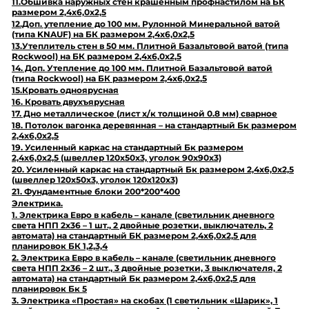
11.Обшивка наружных стен крашенным профнастилом на БК
размером 2,4х6,0х2,5
12.Доп. утепление до 100 мм. Рулонной Минеральной ватой
(типа KNAUF) на БК размером 2,4х6,0х2,5
13.Утеплитель стен в 50 мм. Плитной Базальтовой ватой (типа
Rockwool) на БК размером 2,4х6,0х2,5
14. Доп. Утепление до 100 мм. Плитной Базальтовой ватой
(типа Rockwool) на БК размером 2,4х6,0х2,5
15.Кровать одноярусная
16. Кровать двухъярусная
17. Дно металлическое (лист х/к толщиной 0.8 мм) сварное
18. Потолок вагонка деревянная – на стандартный Бк размером
2,4х6,0х2,5
19. Усиленный каркас на стандартный Бк размером
2,4х6,0х2,5 (швеллер 120х50х3, уголок 90х90х3)
20. Усиленный каркас на стандартный Бк размером 2,4х6,0х2,5
(швеллер 120х50х3, уголок 120х120х3)
21. Фундаментные блоки 200*200*400
Электрика.
1. Электрика Евро в кабель – канале (светильник дневного
света НПП 2х36 – 1 шт., 2 двойные розетки, выключатель, 2
автомата) на стандартный БК размером 2,4х6,0х2,5 для
планировок БК 1,2,3,4
2. Электрика Евро в кабель – канале (светильник дневного
света НПП 2х36 – 2 шт., 3 двойные розетки, 3 выключателя, 2
автомата) на стандартный Бк размером 2,4х6,0х2,5 для
планировок Бк 5
3. Электрика «Простая» на скобах (1 светильник «Шарик», 1