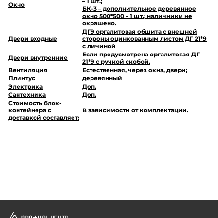
– 1 шт.;
Окно
БК-3 – дополнительное деревянное
окно 500*500 – 1 шт.; наличники не
окрашено.
ДГ9 оргалитовая обшита с внешней
Двери входные
стороны оцинкованным листом ДГ 21*9
с личиной
Если предусмотрена оргалитовая ДГ
Двери внутренние
21*9 с ручкой скобой.
Вентиляция
Естественная, через окна, двери;
Плинтус
деревянный
Электрика
Доп.
Сантехника
Доп.
Стоимость блок-
контейнера с
В зависимости от комплектации.
доставкой составляет: