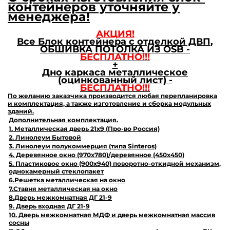
контейнеров уточняйте у
менеджера!
АКЦИЯ!
Все Блок контейнера с отделкой ДВП
,
ОБШИВКА ПОТОЛКА ИЗ
OSB
-
БЕСПЛАТНО!!!
+
Дно каркаса металлическое
(оцинкованный лист) -
БЕСПЛАТНО!!!
По желанию заказчика производится любая перепланировка
и комплектация, а также изготовление и сборка модульных
зданий.
Дополнительная
комплектация.
1. Металлическая дверь 21х9 (Про-во Россия)
2. Линолеум Бытовой
3. Линолеум полукоммерция (типа Sinteros)
4. Деревянное окно (970х780)/деревянное (450х450)
5. Пластиковое окно (900х940) поворотно-откидной механизм,
однокамерный стеклопакет
6.Решетка металлическая на окно
7.Ставня металлическая на окно
8.Дверь межкомнатная ДГ 21-9
9. Дверь входная ДГ 21-9
10. Дверь межкомнатная МДФ и дверь межкомнатная массив
сосны