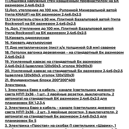
11.Обшивка наружных стен крашенным профнастилом на БК
размером 2,4х6,0х2,5
12.Доп. утепление до 100 мм. Рулонной Минеральной ватой
(типа KNAUF) на БК размером 2,4х6,0х2,5
13.Утеплитель стен в 50 мм. Плитной Базальтовой ватой (типа
Rockwool) на БК размером 2,4х6,0х2,5
14. Доп. Утепление до 100 мм. Плитной Базальтовой ватой
(типа Rockwool) на БК размером 2,4х6,0х2,5
15.Кровать одноярусная
16. Кровать двухъярусная
17. Дно металлическое (лист х/к толщиной 0.8 мм) сварное
18. Потолок вагонка деревянная – на стандартный Бк размером
2,4х6,0х2,5
19. Усиленный каркас на стандартный Бк размером
2,4х6,0х2,5 (швеллер 120х50х3, уголок 90х90х3)
20. Усиленный каркас на стандартный Бк размером 2,4х6,0х2,5
(швеллер 120х50х3, уголок 120х120х3)
21. Фундаментные блоки 200*200*400
Электрика.
1. Электрика Евро в кабель – канале (светильник дневного
света НПП 2х36 – 1 шт., 2 двойные розетки, выключатель, 2
автомата) на стандартный БК размером 2,4х6,0х2,5 для
планировок БК 1,2,3,4
2. Электрика Евро в кабель – канале (светильник дневного
света НПП 2х36 – 2 шт., 3 двойные розетки, 3 выключателя, 2
автомата) на стандартный Бк размером 2,4х6,0х2,5 для
планировок Бк 5
3. Электрика «Простая» на скобах (1 светильник «Шарик», 1