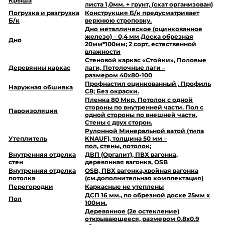
Крыша
листа 1,0мм. + грунт, (скат организован)
Погрузка и разгрузка
Конструкция Б/к предусматривает
Б/к
верхнюю строповку.
Дно металлическое (оцинкованное
железо) – 0,4 мм Доска обрезная
Дно
20мм*100мм; 2 сорт, естественной
влажности
Стеновой каркас «Стойки», Половые
Деревянны каркас
лаги, Потолочные лаги –
размером 40х80-100
Профнастил оцинкованный , Профиль
Наружная обшивка
С8; Без окраски.
Пленка 80 Мкр. Потолок с одной
стороны по внутренней части. Пол с
Пароизоляция
одной стороны по внешней части.
Стены с двух сторон.
Рулонной Минеральной ватой (типа
Утеплитель
KNAUF), толщина 50 мм –
пол, стены, потолок;
Внутренняя отделка
ДВП (Оргалит), ПВХ вагонка,
стен
деревянная вагонка, OSB
Внутренняя отделка
OSB, ПВХ вагонка,хвойная вагонка
потолка
(см.дополнительная комплектация)
Перегородки
Каркасные не утеплены
ДСП 16 мм., по обрезной доске 25мм х
Пол
100мм.
Деревянное (2е остекление)
открывающееся, размером 0.8х0.9