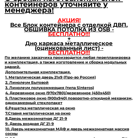
контейнеров уточняйте у
менеджера!
АКЦИЯ!
Все Блок контейнера с отделкой ДВП
,
ОБШИВКА ПОТОЛКА ИЗ
OSB
-
БЕСПЛАТНО!!!
+
Дно каркаса металлическое
(оцинкованный лист) -
БЕСПЛАТНО!!!
По желанию заказчика производится любая перепланировка
и комплектация, а также изготовление и сборка модульных
зданий.
Дополнительная
комплектация.
1. Металлическая дверь 21х9 (Про-во Россия)
2. Линолеум Бытовой
3. Линолеум полукоммерция (типа Sinteros)
4. Деревянное окно (970х780)/деревянное (450х450)
5. Пластиковое окно (900х940) поворотно-откидной механизм,
однокамерный стеклопакет
6.Решетка металлическая на окно
7.Ставня металлическая на окно
8.Дверь межкомнатная ДГ 21-9
9. Дверь входная ДГ 21-9
10. Дверь межкомнатная МДФ и дверь межкомнатная массив
сосны