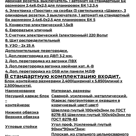
двойная розетка, выключатель, 1 автомат) на стандартный Бк
размером 2,4х6,0х2,5 для планировок БК 1,2,3,4
4. Электрика «Простая» на скобах (3 светильника «Шарик», 3
одинарные розетки, 3 выключателя, 1 автомат) на стандартный
Бк размером 2,4х6,0х2,5 для планировок БК 5
5. Конвектор электрический 1,5кВ
6. Евроразъем уличный
7. Счетчик электрический (электронный) 220 Вольт
8. Щит распределительный
9. УЗО – 2х 25 А
Дополнительные перегородки.
1. Доп.перегородка из ДВП 3,2 мм.
2. Доп. перегородка из вагонки ПВХ
3. Доп.перегородка вагонка хвойная кат. А-В
4. Доп. перегородка из OSB или панели МДФ
В стандартную комплектацию входит.
Блок-контейнер размерами
2.400
(ширина) х
5.850
(длина) х
2.500
(высота).
Наименование
Материал,
размеры
Несущий каркас блок
Сварной, усиленный, металлический.
–
(Каркас прогрунтован и окрашен в
контейнера:
коричневый цвет) цвет)
Швеллер гнутый 100х40х3мм по ГОСТ
Нижняя обвязка
8278-83 Швеллер гнутый 100х40х3мм по
Верхняя обвязка
ГОСТ 8278-83
Угол проф. Усиленный гнутый
Угловые стойки
90мм*90мм*3мм;
Плоская, из стального цельносварного