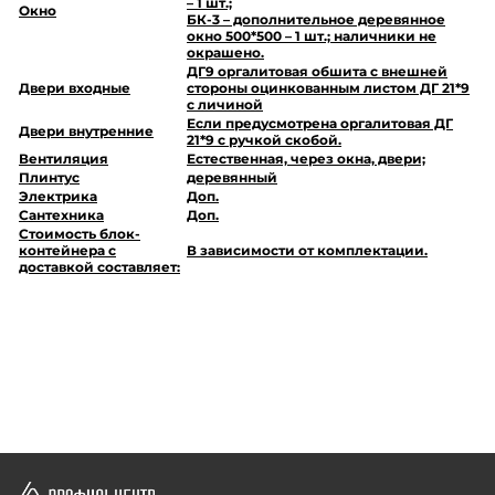
– 1 шт.;
Окно
БК-3 – дополнительное деревянное
окно 500*500 – 1 шт.; наличники не
окрашено.
ДГ9 оргалитовая обшита с внешней
Двери входные
стороны оцинкованным листом ДГ 21*9
с личиной
Если предусмотрена оргалитовая ДГ
Двери внутренние
21*9 с ручкой скобой.
Вентиляция
Естественная, через окна, двери;
Плинтус
деревянный
Электрика
Доп.
Сантехника
Доп.
Стоимость блок-
контейнера с
В зависимости от комплектации.
доставкой составляет: