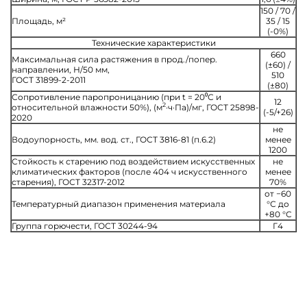
150 / 70 /
Площадь, м²
35 / 15
(-0%)
Технические характеристики
660
Максимальная сила растяжения в прод./попер.
(±60) /
направлении, Н/50 мм,
510
ГОСТ 31899-2-2011
(±80)
Сопротивление паропроницанию (при t = 20⁰С и
12
2
относительной влажности 50%), (м
·ч·Па)/мг, ГОСТ 25898-
(-5/+26)
2020
не
Водоупорность, мм. вод. ст., ГОСТ 3816-81 (п.6.2)
менее
1200
Стойкость к старению под воздействием искусственных
не
климатических факторов (после 404 ч искусственного
менее
старения), ГОСТ 32317-2012
70%
от −60
Температурный диапазон применения материала
°С до
+80 °С
Группа горючести, ГОСТ 30244-94
Г4