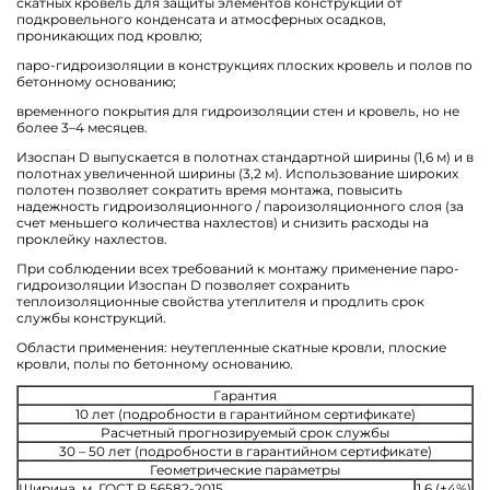
скатных кровель для защиты элементов конструкции от
подкровельного конденсата и атмосферных осадков,
проникающих под кровлю;
паро-гидроизоляции в конструкциях плоских кровель и полов по
бетонному основанию;
временного покрытия для гидроизоляции стен и кровель, но не
более 3–4 месяцев.
Изоспан D выпускается в полотнах стандартной ширины (1,6 м) и в
полотнах увеличенной ширины (3,2 м). Использование широких
полотен позволяет сократить время монтажа, повысить
надежность гидроизоляционного / пароизоляционного слоя (за
счет меньшего количества нахлестов) и снизить расходы на
проклейку нахлестов.
При соблюдении всех требований к монтажу применение паро-
гидроизоляции Изоспан D позволяет сохранить
теплоизоляционные свойства утеплителя и продлить срок
службы конструкций.
Области применения: неутепленные скатные кровли, плоские
кровли, полы по бетонному основанию.
Гарантия
10 лет (подробности в гарантийном сертификате)
Расчетный прогнозируемый срок службы
30 – 50 лет (подробности в гарантийном сертификате)
Геометрические параметры
Ширина, м, ГОСТ Р 56582-2015
1,6 (±4%)