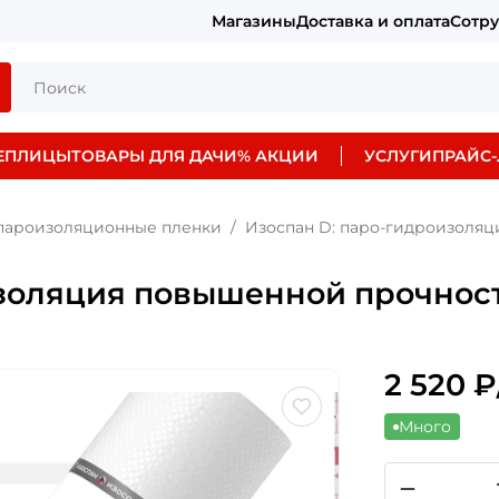
Магазины
Доставка и оплата
Сотр
ЕПЛИЦЫ
ТОВАРЫ ДЛЯ ДАЧИ
% АКЦИИ
УСЛУГИ
ПРАЙС-
пароизоляционные пленки
Изоспан D: паро-гидроизоля
изоляция повышенной прочнос
2 520
₽
Много