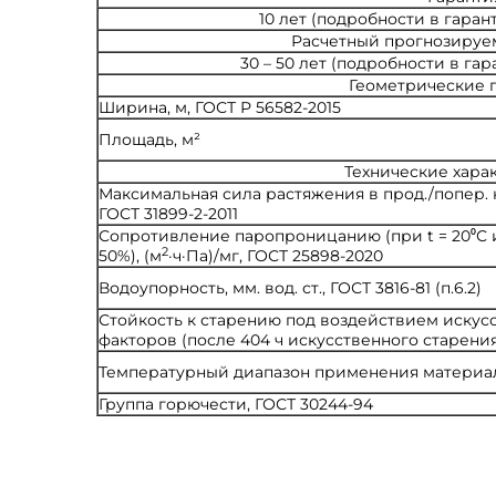
10 лет (подробности в гара
Расчетный прогнозируе
30 – 50 лет (подробности в га
Геометрические 
Ширина, м, ГОСТ Р 56582-2015
Площадь, м²
Технические хара
Максимальная сила растяжения в прод./попер. 
ГОСТ 31899-2-2011
Сопротивление паропроницанию (при t = 20⁰С 
2
50%), (м
·ч·Па)/мг, ГОСТ 25898-2020
Водоупорность, мм. вод. ст., ГОСТ 3816-81 (п.6.2)
Стойкость к старению под воздействием искус
факторов (после 404 ч искусственного старения)
Температурный диапазон применения материа
Группа горючести, ГОСТ 30244-94