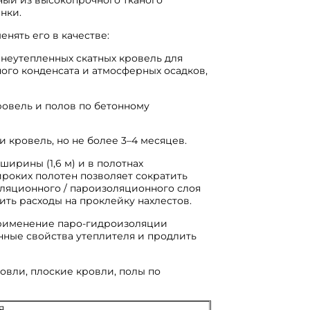
нки.
нять его в качестве:
неутепленных скатных кровель для
ого конденсата и атмосферных осадков,
ровель и полов по бетонному
 кровель, но не более 3–4 месяцев.
ширины (1,6 м) и в полотнах
ироких полотен позволяет сократить
ляционного / пароизоляционного слоя
зить расходы на проклейку нахлестов.
применение паро-гидроизоляции
нные свойства утеплителя и продлить
овли, плоские кровли, полы по
я