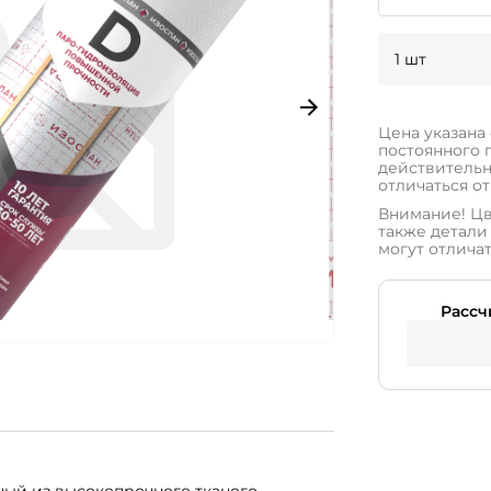
1 шт
Цена указана
постоянного 
действительн
отличаться от
Внимание! Цв
также детали 
могут отличат
Рассч
ый из высокопрочного тканого