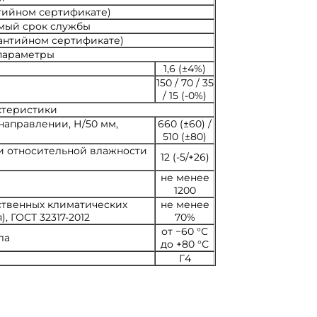
нтийном сертификате)
мый срок службы
рантийном сертификате)
параметры
1,6 (±4%)
150 / 70 / 35
/ 15 (-0%)
ктеристики
направлении, Н/50 мм,
660 (±60) /
510 (±80)
и относительной влажности
12 (-5/+26)
не менее
1200
ственных климатических
не менее
, ГОСТ 32317-2012
70%
от −60 °С
ла
до +80 °С
Г4