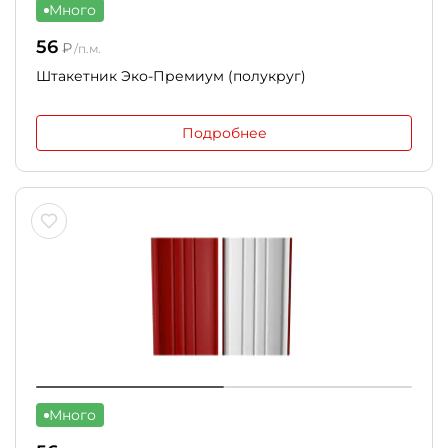
Много
56
₽
/п.м.
Штакетник Эко-Премиум (полукруг)
Подробнее
Много