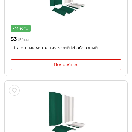
Много
53
₽
/п.м.
Штакетник металлический М-образный
Подробнее