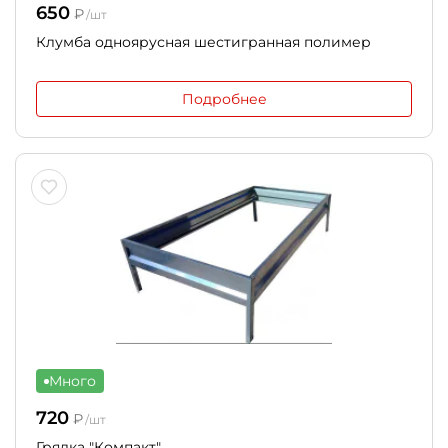
650
₽
/шт
Клумба одноярусная шестигранная полимер
Подробнее
Много
720
₽
/шт
Грядка "Компакт"