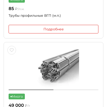
85
₽
/п.м.
Трубы профильные ВГП (м.п.)
Подробнее
Много
49 000
₽
/т