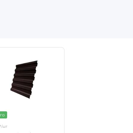
го
₽
/шт