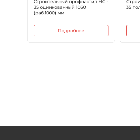
Строительный профнастил НС -
Строи
35 оцинкованный 1060
35 по
(раб.1000) мм
Подробнее