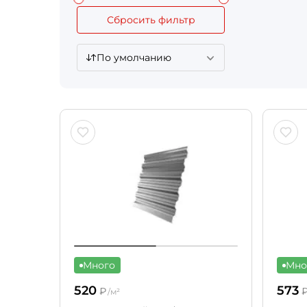
Сбросить фильтр
По умолчанию
Много
Мно
520
573
₽
/м²