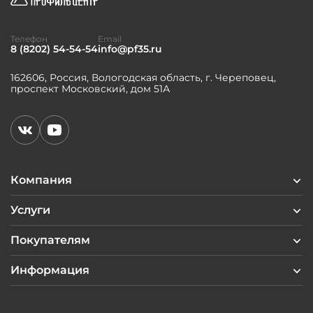
Телефон
Email
8 (8202) 54-54-54
info@pf35.ru
162606, Россия, Вологодская область, г. Череповец,
проспект Московский, дом 51А
Компания
Услуги
Покупателям
Информация