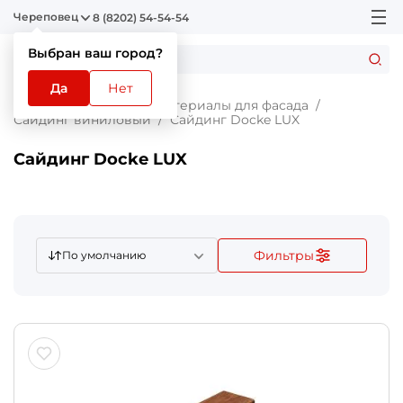
Череповец
8 (8202) 54-54-54
Выбран ваш город?
Да
Нет
Главная
Каталог
Материалы для фасада
Сайдинг виниловый
Сайдинг Docke LUX
Сайдинг Docke LUX
Фильтры
По умолчанию