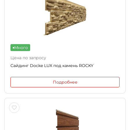
Много
Цена по запросу
Сайдинг Docke LUX под камень ROCKY
Подробнее