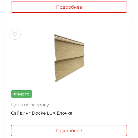
Подробнее
Много
Цена по запросу
Сайдинг Docke LUX Ёлочка
Подробнее