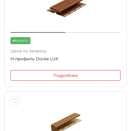
Много
Цена по запросу
H-профиль Docke LUX
Подробнее