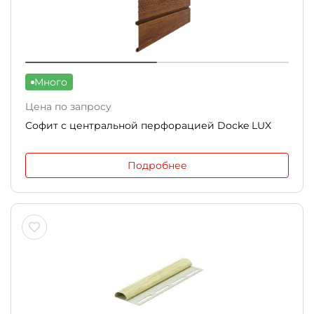
Много
Цена по запросу
Софит с центральной перфорацией Docke LUX
Подробнее